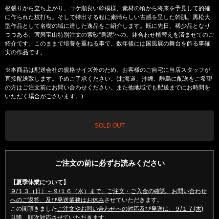
根張りから立ち上がり、コケ順良い幹模様、素材の頃から将来を予見して的確
に作られた枝打ち。そして特出する程に素晴らしい古感を呈した幹肌。黒松大
型作品として名樹の域に達した逸品をご紹介します。既に先日、稀少品となり
つつある、宜興宝山特別注文の紫砂“烏泥“への、鉢合わせ植替えを済ませてのご
紹介です。このままで培養を重ねる事で、数年後には国風展の舞台を飾る事確
実の作品です。
※本商品は配送会社の規格サイズ外のため、お客様のご自宅に当店スタッフが
直接配送致します。予めご了承ください。(北海道、沖縄、離島に配送をご希望
の方はご注文前にお問い合わせください。また他地域でも配送までにお時間を
いただく場合がございます。)
SOLD OUT
ご注文の前に必ずお読みください
【夏季休業について】
９/１３（日）～９/１６（水）まで、ご注文・ご入金の確認、お問い合わせ
へのご返答、及び発送業務はお休み
させていただきます。
この間頂きました
ご注文やお問い合わせへの対応及び発送は、９/１７(木)
以降、順次対応
させていただきます。