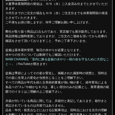
※夏季休業期間前の発送は、９/９（水）ご入金済み分までとさせていただ
きます。
※代引きでのご注文の場合も９/９（水）ご注文分までを休業期間前の発送
とさせていただきます。
ご不便をお掛け致しますが、何卒ご理解お願い申し上げます。
弊社が取り扱う商品は1点ものであり、実店舗でも展示販売しております。
商品情報は随時更新しておりますが、ご注文のご連絡を頂いてから在庫の
確認をさせて頂いておりますこと、予めご了承下さいませ。
盆栽は基本屋外管理、毎日の水やりが必要となります。
水やりの仕方については動画でもご確認いただけます。
WABI CHANNEL「室内に飾る盆栽の水やり～樹の命を守るために大切なこ
と～」
（YouTubeが開きます）
盆栽は季節によってその姿が変化し、掲載された撮影時の状態と、現時点
での姿に生理上の変化が当然生じることをご理解下さい。
すべての商品が年代を経た古美術的要素が強い物が多く、経年変化による
各品々の“スレ”や細かなキズは、著しい部分のみの記載とし、斯界通例の範
囲でのイタミはご理解の上ご容赦下さい。
共箱が付いている商品に関しては、共箱付と表記してあります。箱付きと
表記されているものは共箱ではありません。
品名・年代・留意点などにおける記載事項は、現時点における当方の理解
と判断によるもので、目安として記しており、鑑定基準としては不備・不