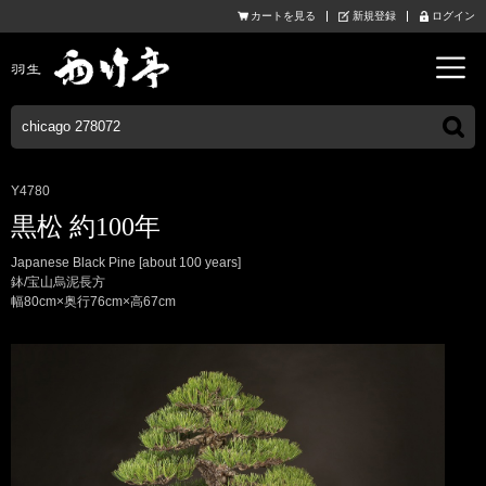
カートを見る
新規登録
ログイン
Y4780
黒松 約100年
Japanese Black Pine [about 100 years]
鉢/宝山烏泥長方
幅80cm×奥行76cm×高67cm