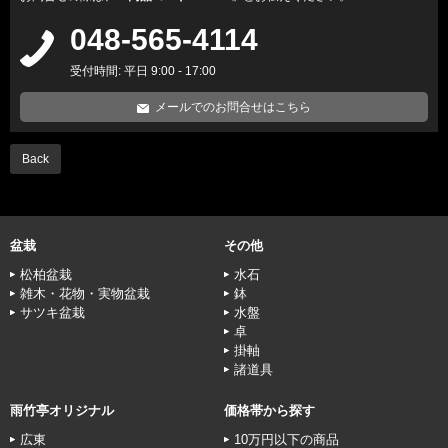
048-565-4114
受付時間: 平日 9:00 - 17:00
メールでのお問合せはこちら
Back
盆栽
その他
松柏盆栽
水石
雑木・花物・実物盆栽
鉢
サツキ盆栽
水盤
卓
掛軸
諸道具
雨竹亭オリジナル
価格帯から探す
広東
10万円以下の商品