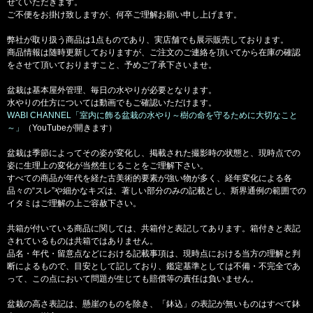
せていただきます。
ご不便をお掛け致しますが、何卒ご理解お願い申し上げます。
弊社が取り扱う商品は1点ものであり、実店舗でも展示販売しております。
商品情報は随時更新しておりますが、ご注文のご連絡を頂いてから在庫の確認
をさせて頂いておりますこと、予めご了承下さいませ。
盆栽は基本屋外管理、毎日の水やりが必要となります。
水やりの仕方については動画でもご確認いただけます。
WABI CHANNEL「室内に飾る盆栽の水やり～樹の命を守るために大切なこと
～」
（YouTubeが開きます）
盆栽は季節によってその姿が変化し、掲載された撮影時の状態と、現時点での
姿に生理上の変化が当然生じることをご理解下さい。
すべての商品が年代を経た古美術的要素が強い物が多く、経年変化による各
品々の“スレ”や細かなキズは、著しい部分のみの記載とし、斯界通例の範囲での
イタミはご理解の上ご容赦下さい。
共箱が付いている商品に関しては、共箱付と表記してあります。箱付きと表記
されているものは共箱ではありません。
品名・年代・留意点などにおける記載事項は、現時点における当方の理解と判
断によるもので、目安として記しており、鑑定基準としては不備・不完全であ
って、この点において問題が生じても賠償等の責任は負いません。
盆栽の高さ表記は、懸崖のものを除き、「鉢込」の表記が無いものはすべて鉢