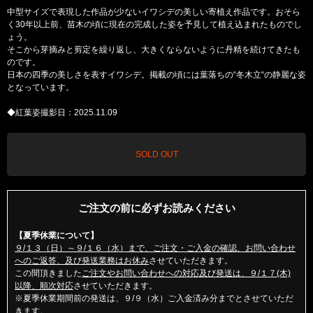
中型サイズで表現した作品が少ないイワシデの美しい寄植え作品です。おそら
く30年以上前、苗木の頃に現在の完成した姿を予見して植え込まれたものでし
ょう。
そこから芽摘みと剪定を繰り返し、大きくならないように丹精を続けてきたも
のです。
日本の四季の美しさを表すイワシデ。掲載の頃には葉落ちの“冬木立“の静麗な姿
となっています。
◆紅葉姿撮影日：2025.11.09
SOLD OUT
ご注文の前に必ずお読みください
【夏季休業について】
９/１３（日）～９/１６（水）まで、ご注文・ご入金の確認、お問い合わせ
へのご返答、及び発送業務はお休み
させていただきます。
この間頂きました
ご注文やお問い合わせへの対応及び発送は、９/１７(木)
以降、順次対応
させていただきます。
※夏季休業期間前の発送は、９/９（水）ご入金済み分までとさせていただ
きます。