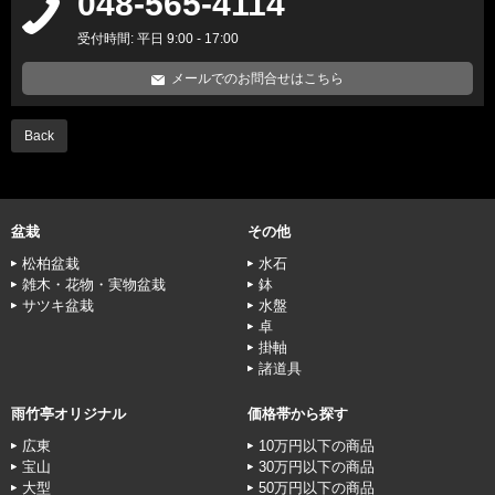
048-565-4114
受付時間: 平日 9:00 - 17:00
メールでのお問合せはこちら
Back
盆栽
その他
松柏盆栽
水石
雑木・花物・実物盆栽
鉢
サツキ盆栽
水盤
卓
掛軸
諸道具
雨竹亭オリジナル
価格帯から探す
広東
10万円以下の商品
宝山
30万円以下の商品
大型
50万円以下の商品