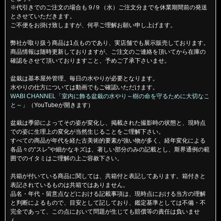
※代引きでのご注文の場合も９/９（水）ご注文分までを休業期間前の発送
とさせていただきます。
ご不便をお掛け致しますが、何卒ご理解お願い申し上げます。
弊社が取り扱う商品は1点ものであり、実店舗でも展示販売しております。
商品情報は随時更新しておりますが、ご注文のご連絡を頂いてから在庫の
確認をさせて頂いておりますこと、予めご了承下さいませ。
盆栽は基本屋外管理、毎日の水やりが必要となります。
水やりの仕方については動画でもご確認いただけます。
WABI CHANNEL「室内に飾る盆栽の水やり～樹の命を守るために大切なこ
と～」
（YouTubeが開きます）
盆栽は季節によってその姿が変化し、掲載された撮影時の状態と、現時点
での姿に生理上の変化が当然生じることをご理解下さい。
すべての商品が年代を経た古美術的要素が強い物が多く、経年変化による
各品々の“スレ”や細かなキズは、著しい部分のみの記載とし、斯界通例の範
囲でのイタミはご理解の上ご容赦下さい。
共箱が付いている商品に関しては、共箱付と表記してあります。箱付きと
表記されているものは共箱ではありません。
品名・年代・留意点などにおける記載事項は、現時点における当方の理解
と判断によるもので、目安として記しており、鑑定基準としては不備・不
完全であって、この点において問題が生じても賠償等の責任は負いませ
ん。