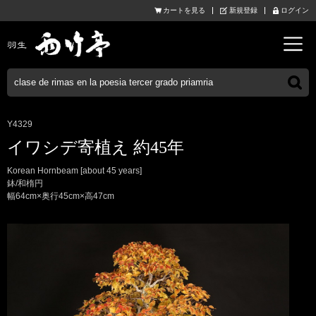
カートを見る
新規登録
ログイン
Y4329
イワシデ寄植え 約45年
Korean Hornbeam [about 45 years]
鉢/和楕円
幅64cm×奥行45cm×高47cm