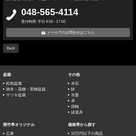
048-565-4114
受付時間: 平日 9:00 - 17:00
メールでのお問合せはこちら
Back
盆栽
その他
松柏盆栽
水石
雑木・花物・実物盆栽
鉢
サツキ盆栽
水盤
卓
掛軸
諸道具
雨竹亭オリジナル
価格帯から探す
広東
10万円以下の商品