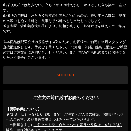
山採り真柏では数少ない、立ち上がりの構えがしっかりとした立ち姿の古盆で
す。
山採りの当時は、おそらく数本の幹立ちだったものが、長い年月の間に、現在
の水吸いを抱く主幹と、見事なサバ幹へとなったものでしょう。
若き名匠、森山義彦氏の手により、樹相が高まり、鉢合わせを終えてのご紹介
です。
※本商品は配送会社の規格サイズ外のため、お客様のご自宅に当店スタッフが
直接配送致します。予めご了承ください。(北海道、沖縄、離島に配送をご希望
の方はご注文前にお問い合わせください。また他地域でも配送までにお時間を
いただく場合がございます。)
SOLD OUT
ご注文の前に必ずお読みください
【夏季休業について】
９/１３（日）～９/１６（水）まで、ご注文・ご入金の確認、お問い合わせ
へのご返答、及び発送業務はお休み
させていただきます。
この間頂きました
ご注文やお問い合わせへの対応及び発送は、９/１７(木)
以降、順次対応
させていただきます。