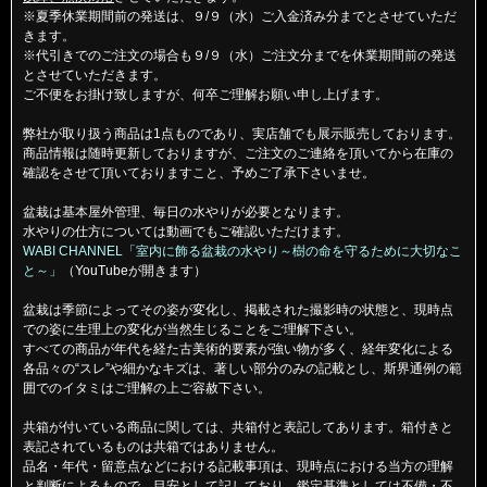
※夏季休業期間前の発送は、９/９（水）ご入金済み分までとさせていただ
きます。
※代引きでのご注文の場合も９/９（水）ご注文分までを休業期間前の発送
とさせていただきます。
ご不便をお掛け致しますが、何卒ご理解お願い申し上げます。
弊社が取り扱う商品は1点ものであり、実店舗でも展示販売しております。
商品情報は随時更新しておりますが、ご注文のご連絡を頂いてから在庫の
確認をさせて頂いておりますこと、予めご了承下さいませ。
盆栽は基本屋外管理、毎日の水やりが必要となります。
水やりの仕方については動画でもご確認いただけます。
WABI CHANNEL「室内に飾る盆栽の水やり～樹の命を守るために大切なこ
と～」
（YouTubeが開きます）
盆栽は季節によってその姿が変化し、掲載された撮影時の状態と、現時点
での姿に生理上の変化が当然生じることをご理解下さい。
すべての商品が年代を経た古美術的要素が強い物が多く、経年変化による
各品々の“スレ”や細かなキズは、著しい部分のみの記載とし、斯界通例の範
囲でのイタミはご理解の上ご容赦下さい。
共箱が付いている商品に関しては、共箱付と表記してあります。箱付きと
表記されているものは共箱ではありません。
品名・年代・留意点などにおける記載事項は、現時点における当方の理解
と判断によるもので、目安として記しており、鑑定基準としては不備・不