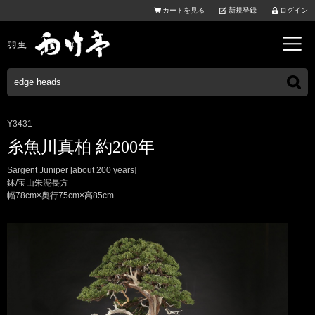
カートを見る
新規登録
ログイン
Y3431
糸魚川真柏 約200年
Sargent Juniper [about 200 years]
鉢/宝山朱泥長方
幅78cm×奥行75cm×高85cm