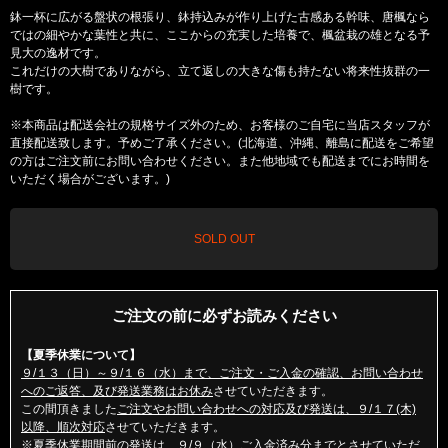
鉢一杯に広がる盤状の根張り、鉢持込みが作り上げた古感ある幹味、唐楓なら
ではの細やかな葉性と共に、ここからの充実した培養で、楓盆栽の雄となる予
見大の逸材です。
これだけの大樹でありながら、立て返しの大きな傷も持たない将来性抜群の一
樹です。
※本商品は配送会社の規格サイズ外のため、お客様のご自宅に当店スタッフが
直接配送致します。予めご了承ください。(北海道、沖縄、離島に配送をご希望
の方はご注文前にお問い合わせください。また他地域でも配送までにお時間を
いただく場合がございます。)
SOLD OUT
ご注文の前に必ずお読みください
【夏季休業について】
９/１３（日）～９/１６（水）まで、ご注文・ご入金の確認、お問い合わせ
へのご返答、及び発送業務はお休み
させていただきます。
この間頂きました
ご注文やお問い合わせへの対応及び発送は、９/１７(木)
以降、順次対応
させていただきます。
※夏季休業期間前の発送は、９/９（水）ご入金済み分までとさせていただ