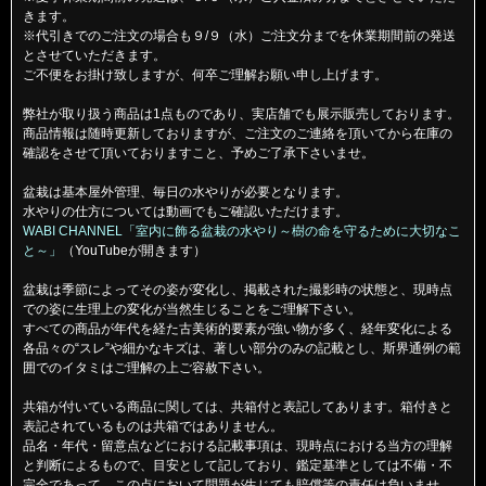
きます。
※代引きでのご注文の場合も９/９（水）ご注文分までを休業期間前の発送
とさせていただきます。
ご不便をお掛け致しますが、何卒ご理解お願い申し上げます。
弊社が取り扱う商品は1点ものであり、実店舗でも展示販売しております。
商品情報は随時更新しておりますが、ご注文のご連絡を頂いてから在庫の
確認をさせて頂いておりますこと、予めご了承下さいませ。
盆栽は基本屋外管理、毎日の水やりが必要となります。
水やりの仕方については動画でもご確認いただけます。
WABI CHANNEL「室内に飾る盆栽の水やり～樹の命を守るために大切なこ
と～」
（YouTubeが開きます）
盆栽は季節によってその姿が変化し、掲載された撮影時の状態と、現時点
での姿に生理上の変化が当然生じることをご理解下さい。
すべての商品が年代を経た古美術的要素が強い物が多く、経年変化による
各品々の“スレ”や細かなキズは、著しい部分のみの記載とし、斯界通例の範
囲でのイタミはご理解の上ご容赦下さい。
共箱が付いている商品に関しては、共箱付と表記してあります。箱付きと
表記されているものは共箱ではありません。
品名・年代・留意点などにおける記載事項は、現時点における当方の理解
と判断によるもので、目安として記しており、鑑定基準としては不備・不
完全であって、この点において問題が生じても賠償等の責任は負いませ