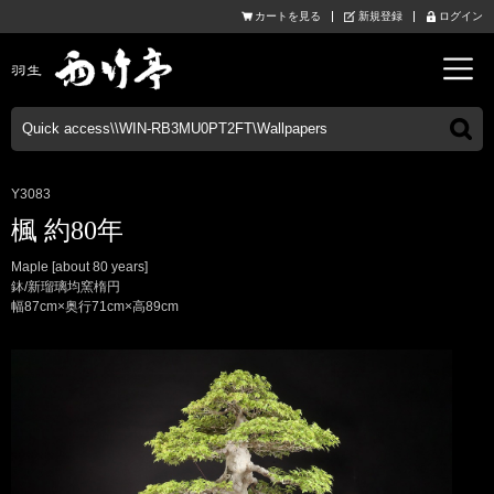
カートを見る
新規登録
ログイン
Y3083
楓 約80年
Maple [about 80 years]
鉢/新瑠璃均窯楕円
幅87cm×奥行71cm×高89cm