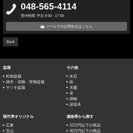
048-565-4114
受付時間: 平日 9:00 - 17:00
メールでのお問合せはこちら
Back
盆栽
その他
松柏盆栽
水石
雑木・花物・実物盆栽
鉢
サツキ盆栽
水盤
卓
掛軸
諸道具
雨竹亭オリジナル
価格帯から探す
広東
10万円以下の商品
宝山
30万円以下の商品