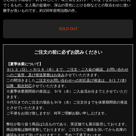
でくるもの。文人風の盆栽や、深山の景色にとける樹などとの取合わせに使い
勝手が良いものです。約150年前明治期の作。
SOLD OUT
ご注文の前に必ずお読みください
【夏季休業について】
９/１３（日）～９/１６（水）まで、ご注文・ご入金の確認、お問い合わせ
へのご返答、及び発送業務はお休み
させていただきます。
この間頂きました
ご注文やお問い合わせへの対応及び発送は、９/１７(木)
以降、順次対応
させていただきます。
※夏季休業期間前の発送は、９/９（水）ご入金済み分までとさせていただ
きます。
※代引きでのご注文の場合も９/９（水）ご注文分までを休業期間前の発送
とさせていただきます。
ご不便をお掛け致しますが、何卒ご理解お願い申し上げます。
弊社が取り扱う商品は1点ものであり、実店舗でも展示販売しております。
商品情報は随時更新しておりますが、ご注文のご連絡を頂いてから在庫の
確認をさせて頂いておりますこと、予めご了承下さいませ。