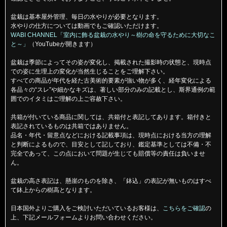
盆栽は基本屋外管理、毎日の水やりが必要となります。
水やりの仕方については動画でもご確認いただけます。
WABI CHANNEL「室内に飾る盆栽の水やり～樹の命を守るために大切なこ
と～」
（YouTubeが開きます）
盆栽は季節によってその姿が変化し、掲載された撮影時の状態と、現時点
での姿に生理上の変化が当然生じることをご理解下さい。
すべての商品が年代を経た古美術的要素が強い物が多く、経年変化による
各品々の“スレ”や細かなキズは、著しい部分のみの記載とし、斯界通例の範
囲でのイタミはご理解の上ご容赦下さい。
共箱が付いている商品に関しては、共箱付と表記してあります。箱付きと
表記されているものは共箱ではありません。
品名・年代・留意点などにおける記載事項は、現時点における当方の理解
と判断によるもので、目安として記しており、鑑定基準としては不備・不
完全であって、この点において問題が生じても賠償等の責任は負いませ
ん。
盆栽の高さ表記は、懸崖のものを除き、「鉢込」の表記が無いものはすべ
て鉢上からの樹高となります。
日本国外よりご購入をご検討いただいているお客様は、
こちらをご確認
の
上、下記メールフォームよりお問い合わせください。