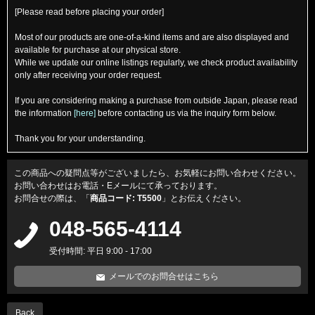
[Please read before placing your order]
Most of our products are one-of-a-kind items and are also displayed and
available for purchase at our physical store.
While we update our online listings regularly, we check product availability
only after receiving your order request.
If you are considering making a purchase from outside Japan, please read
the information
[here]
before contacting us via the inquiry form below.
Thank you for your understanding.
この商品への疑問点等がございましたら、お気軽にお問い合わせください。
お問い合わせはお電話・Eメールにて承っております。
お問合せの際は、「
商品コード: T5500
」とお伝えください。
048-565-4114
受付時間: 平日 9:00 - 17:00
メールでのお問合せはこちら
Back