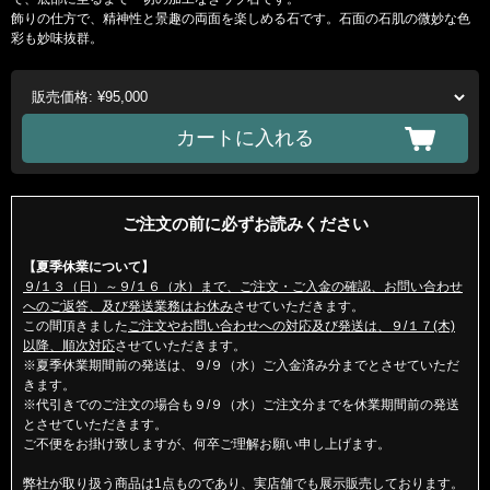
飾りの仕方で、精神性と景趣の両面を楽しめる石です。石面の石肌の微妙な色
彩も妙味抜群。
ご注文の前に必ずお読みください
【夏季休業について】
９/１３（日）～９/１６（水）まで、ご注文・ご入金の確認、お問い合わせ
へのご返答、及び発送業務はお休み
させていただきます。
この間頂きました
ご注文やお問い合わせへの対応及び発送は、９/１７(木)
以降、順次対応
させていただきます。
※夏季休業期間前の発送は、９/９（水）ご入金済み分までとさせていただ
きます。
※代引きでのご注文の場合も９/９（水）ご注文分までを休業期間前の発送
とさせていただきます。
ご不便をお掛け致しますが、何卒ご理解お願い申し上げます。
弊社が取り扱う商品は1点ものであり、実店舗でも展示販売しております。