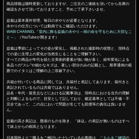
商品情報は随時更新しておりますが、ご注文のご連絡を頂いてから在庫の
確認をさせて頂いておりますこと、予めご了承下さいませ。
盆栽は基本屋外管理、毎日の水やりが必要となります。
水やりの仕方については動画でもご確認いただけます。
WABI CHANNEL「室内に飾る盆栽の水やり～樹の命を守るために大切なこ
と～」
（YouTubeが開きます）
盆栽は季節によってその姿が変化し、掲載された撮影時の状態と、現時点
での姿に生理上の変化が当然生じることをご理解下さい。
すべての商品が年代を経た古美術的要素が強い物が多く、経年変化による
各品々の“スレ”や細かなキズは、著しい部分のみの記載とし、斯界通例の範
囲でのイタミはご理解の上ご容赦下さい。
共箱が付いている商品に関しては、共箱付と表記してあります。箱付きと
表記されているものは共箱ではありません。
品名・年代・留意点などにおける記載事項は、現時点における当方の理解
と判断によるもので、目安として記しており、鑑定基準としては不備・不
完全であって、この点において問題が生じても賠償等の責任は負いませ
ん。
盆栽の高さ表記は、懸崖のものを除き、「鉢込」の表記が無いものはすべ
て鉢上からの樹高となります。
日本国外よりご購入をご検討いただいているお客様は、
こちらをご確認
の