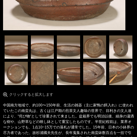
クリックすると拡大します
中国南方地域で、約100〜150年前、生活の雑器（主に家鴨の餌入れ）に使われ
ていたこの南蛮丸は、古くは江戸期の煎茶文人趣味の世界で、目利きの文人達
により、“侘び物“として珍重されて来ました。盆栽界でも明治以後、細身の瀟洒
な樹や、山野草などの映し鉢として重宝したものです。半世紀程前は、業界オ
ークションでも、1点10~15万での落札が通常でした。15年前、日本の小鉢界の
尽力者であった、故杉浦國夫先生が、長年蒐集された南蛮鉢数百点を一括で引