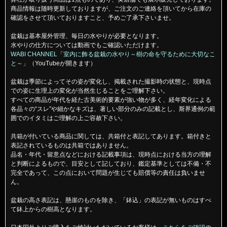
商品情報は随時更新しておりますが、ご注文のご連絡を頂いてから在庫の
確認をさせて頂いておりますこと、予めご了承下さいませ。
盆栽は基本屋外管理、毎日の水やりが必要となります。
水やりの仕方については動画でもご確認いただけます。
WABI CHANNEL「室内に飾る盆栽の水やり～樹の命を守るために大切なこ
と～」
（YouTubeが開きます）
盆栽は季節によってその姿が変化し、掲載された撮影時の状態と、現時点
での姿に生理上の変化が当然生じることをご理解下さい。
すべての商品が年代を経た古美術的要素が強い物が多く、経年変化による
各品々の“スレ”や細かなキズは、著しい部分のみの記載とし、斯界通例の範
囲でのイタミはご理解の上ご容赦下さい。
共箱が付いている商品に関しては、共箱付と表記してあります。箱付きと
表記されているものは共箱ではありません。
品名・年代・留意点などにおける記載事項は、現時点における当方の理解
と判断によるもので、目安として記しており、鑑定基準としては不備・不
完全であって、この点において問題が生じても賠償等の責任は負いませ
ん。
盆栽の高さ表記は、懸崖のものを除き、「鉢込」の表記が無いものはすべ
て鉢上からの樹高となります。