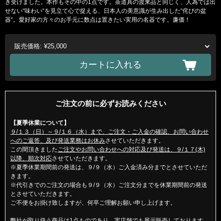
き受けました。本作もその中の1点です。茶道具の渡来品と同じく、人為では出
せない“味わい“を見立て心で捉える、日本人の美意識が生み出した“侘びの盆
器“。愛好家の方々のお手元に数点は置きたい実用の名器です。廉価！
ご注文の前に必ずお読みください
【夏季休業について】
９/１３（日）～９/１６（水）まで、ご注文・ご入金の確認、お問い合わせ
へのご返答、及び発送業務はお休み
させていただきます。
この間頂きました
ご注文やお問い合わせへの対応及び発送は、９/１７(木)
以降、順次対応
させていただきます。
※夏季休業期間前の発送は、９/９（水）ご入金済み分までとさせていただ
きます。
※代引きでのご注文の場合も９/９（水）ご注文分までを休業期間前の発送
とさせていただきます。
ご不便をお掛け致しますが、何卒ご理解お願い申し上げます。
弊社が取り扱う商品は1点ものであり、実店舗でも展示販売しております。