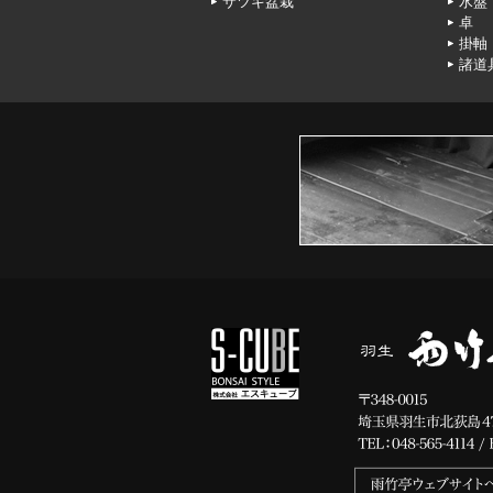
サツキ盆栽
水盤
卓
掛軸
諸道