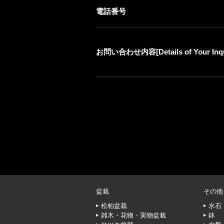
電話番号
お問い合わせ内容[Details of Your Inqu
盆栽
その他
松柏盆栽
水石
雑木・花物・実物盆栽
鉢