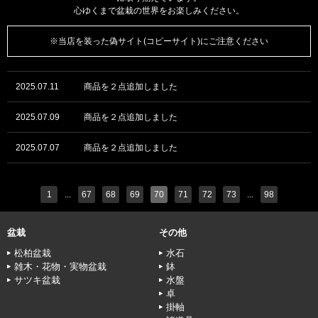
心ゆくまで盆栽の世界をお楽しみください。
※当店を装った偽サイト(コピーサイト)にご注意ください
2025.07.11
商品を２点追加しました
2025.07.09
商品を２点追加しました
2025.07.07
商品を２点追加しました
1
...
67
68
69
70
71
72
73
...
98
盆栽
その他
松柏盆栽
水石
雑木・花物・実物盆栽
鉢
サツキ盆栽
水盤
卓
掛軸