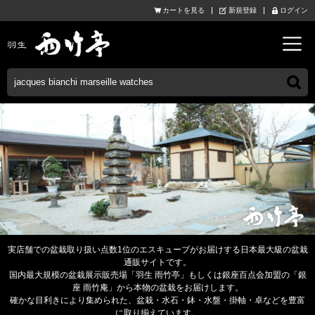
カートを見る
新規登録
ログイン
実店舗での盆栽取り扱い点数1位のエスキューブがお届けする日本最大級の盆栽
通販サイトです。
国内最大規模の盆栽展示販売場「羽生 雨竹亭」もしくは銀座百点会加盟の「銀
座 雨竹庵」から本物の盆栽をお届けします。
確かな目利きにより集められた、盆栽・水石・鉢・水盤・掛軸・卓などを豊富
に取り揃えています。